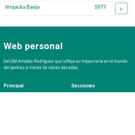
Vrnjacka Banja
1977
Web personal
Del GM Amador Rodríguez que refleja su trayectoria en el mundo
del ajedrez a través de varias décadas.
Principal
Secciones
Portada
Trayectoria
Blog
Colecciones
CV
Entrenador
Entrenador
El título de GM