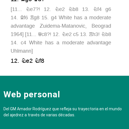
[
11...
Ne7?!
12.
Ne2
Nb8
13.
Nf4
g6
14.
Bf6
Rg8
15.
g4
White has a moderate
advantage Zuidema-Matanovic, Beograd
1964
]
[
11...
Qc8?!
12.
Ne2
c5
13.
Rh3!
Nb8
14.
c4
White has a moderate advantage
Uhlmann
]
12.
Ne2
Nf8
[
12...
Ne7
13.
Nf4!
O-O-O?!
(
13...
g6
14.
Qd3
Nb8
15.
Bf6
Rg8
16.
f3
White has
a slight advantage
)
14.
Nh5
White has a
Web personal
moderate advantage Dolmatov-Panno,
Palma de Mallorca open 1989
]
[
12...
Qa4
Del GM Amador Rodríguez que refleja su trayectoria en el mundo
13.
Rh3
Ne7
(
13...
Kd7
14.
Ng3
Rh7
del ajedrez a través de varias décadas.
15.
Nh5
Rah8
16.
g4
White has a moderate