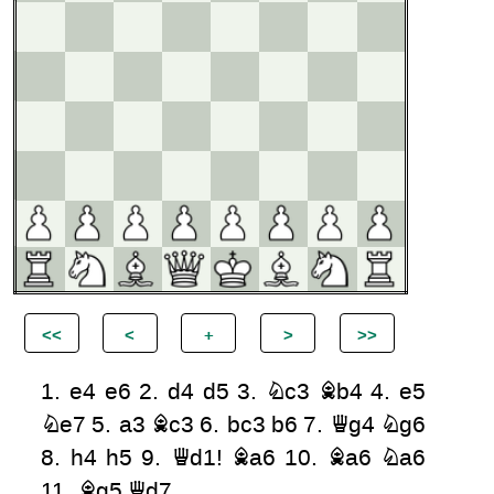
1.
e4
e6
2.
d4
d5
3.
Nc3
Bb4
4.
e5
Ne7
5.
a3
Bc3
6.
bc3
b6
7.
Qg4
Ng6
8.
h4
h5
9.
Qd1!
Ba6
10.
Ba6
Na6
11.
Bg5
Qd7