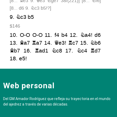
[
8...
Be3
9.
Qe3
Nge7
38/(221)
]
[
8...
Nf6
]
[
8...
d6
9.
Nc3
b5!?
]
9.
Nc3
b5
$146
10.
O-O
O-O
11.
f4
b4
12.
Na4!
d6
13.
Ba7
Ra7
14.
Qe3!
Rc7
15.
Nb6
Bb7
16.
Rad1
Nc8
17.
Nc4
Rd7
18.
e5!
White has a moderate advantage
18...
N6e7
Web personal
[
18...
d5
19.
Nc5!
Rc7
20.
Qh3
h6
21.
Ne3
White has the attack
]
Del GM Amador Rodríguez que refleja su trayectoria en el mundo
19.
Qh3
g6
20.
ed6
Nd6
21.
Nc5!
del ajedrez a través de varias décadas.
Nc4