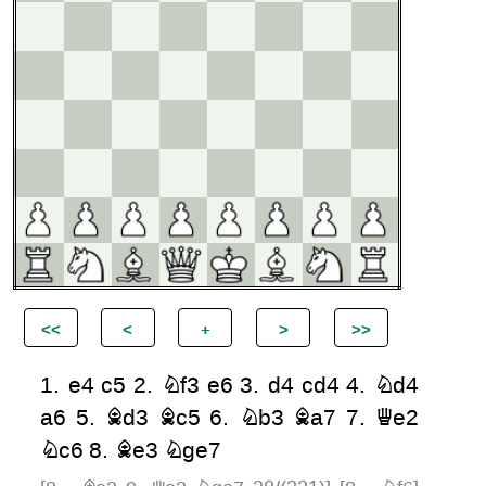
1.
e4
c5
2.
Nf3
e6
3.
d4
cd4
4.
Nd4
a6
5.
Bd3
Bc5
6.
Nb3
Ba7
7.
Qe2
Nc6
8.
Be3
Nge7