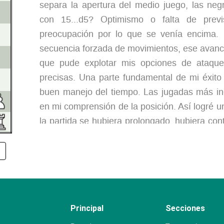
separa la apertura del medio juego, las neg
con
15...d5?
Optimismo o falta de previ
preocupación por lo que se venía encima.
secuencia forzada de movimientos, ese avan
que pude explotar mis opciones de ataque
precisas. Una parte fundamental de mi éxito 
buen manejo del tiempo. Las jugadas más inci
en mi comprensión de la posición. Así logré un
la partida se hubiera prolongado, hubiera co
tiempo para afrontar imprevistos.
1.
e4
c5
2.
Nf3
d6
3.
d4
cd4
4.
Nd4
Nf
a6
8.
O-O-O
Bd7
[#]
9.
f3
Principal
Secciones
Jugar aquí
f3
o
9.f4
es cuestión de gusto.