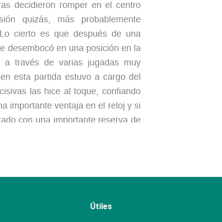
ras decidieron romper en el centro
sión quizás, más probablemente
 Lo cierto es que después de una
ce desembocó en una posición en la
 a través de varias jugadas muy
en esta partida estuvo a cargo del
sivas las hice al toque, confiando
a importante ventaja en el reloj y si
ntado con una importante reserva de
6
5.
Nc3
Nc6
6.
Bg5
e6
7.
Qd2
Útiles
 Ambas son opciones de peso bien