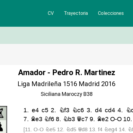
CV
Trayectoria
Colecciones
Amador - Pedro R. Martinez
Liga Madrileña 1516 Madrid 2016
Siciliana Maroczy B38
1.
e4
c5
2.
Nf3
Nc6
3.
d4
cd4
4.
N
7.
Be3
Nf6
8.
Nb3
Qc7
9.
Be2
O-O
10
[
11.
O-O
Ne5
12.
Nd5
Qd8
13.
f4
Neg4
14.
N