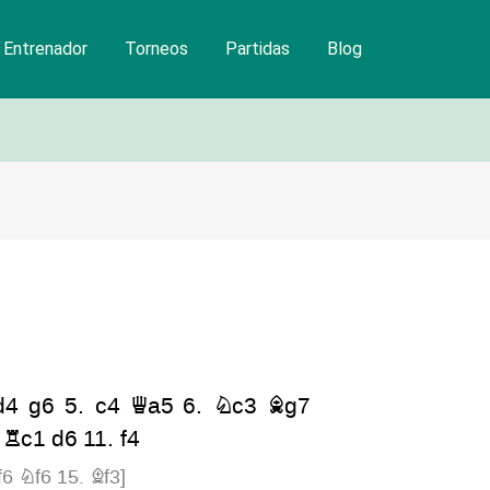
Entrenador
Torneos
Partidas
Blog
d4
g6
5.
c4
Qa5
6.
Nc3
Bg7
.
Rc1
d6
11.
f4
f6
Nf6
15.
Bf3
]