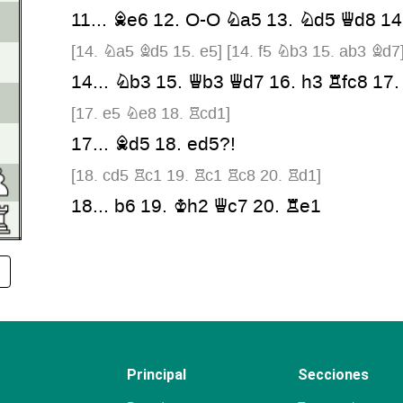
11...
Be6
12.
O-O
Na5
13.
Nd5
Qd8
14
[
14.
Na5
Bd5
15.
e5
]
[
14.
f5
Nb3
15.
ab3
Bd7
14...
Nb3
15.
Qb3
Qd7
16.
h3
Rfc8
17
[
17.
e5
Ne8
18.
Rcd1
]
17...
Bd5
18.
ed5?!
[
18.
cd5
Rc1
19.
Rc1
Rc8
20.
Rd1
]
18...
b6
19.
Kh2
Qc7
20.
Re1
[
20.
Qb5
Nd7
21.
Bg4
Rd8
]
20...
Nd7
21.
Bg4
Re8
22.
Bf2
Nc5
23
[
24.
f5
Nd7
]
24...
Rab8
25.
Be2
e5
26.
de6
Ne6
27
[
28.
Bd4
Bd4
29.
Bf3
]
Principal
Secciones
28...
Ne2
29.
Re2
Re2
30.
Qe2
d5
31