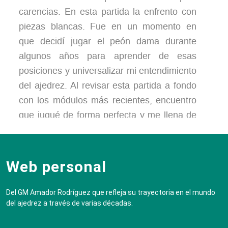
carencias. En esta partida la enfrento con
piezas blancas. Fue en un momento en
que decidí jugar el peón dama durante
algunos años para aprender de esas
posiciones y universalizar mi entendimiento
del ajedrez. Al revisar esta partida a fondo
con los módulos más recientes, encuentro
que jugué de forma perfecta y me llena de
satisfacción. Cierto es que jugué con
ventaja, porque conocía a fondo esta
posición y aquí va un consejo, cuando
Web personal
estudies aperturas, prioriza los esquemas a
las variantes.
Del GM Amador Rodríguez que refleja su trayectoria en el mundo
del ajedrez a través de varias décadas.
1.
d4
Nf6
2.
c4
g6
3.
Nc3
Bg7
4.
e4
d6
5.
f3