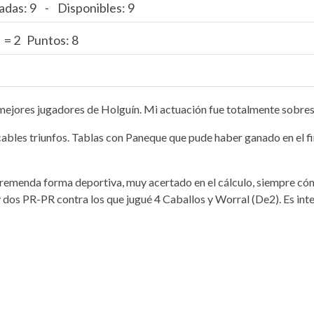
adas: 9 - Disponibles: 9
0 = 2 Puntos: 8
s mejores jugadores de Holguín. Mi actuación fue totalmente sobres
bles triunfos. Tablas con Paneque que pude haber ganado en el fi
tremenda forma deportiva, muy acertado en el cálculo, siempre có
s y dos PR-PR contra los que jugué 4 Caballos y Worral (De2). Es i