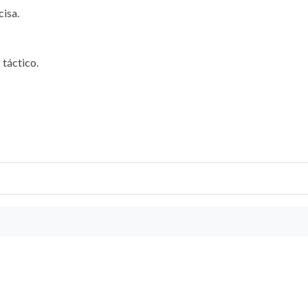
isa.
 táctico.