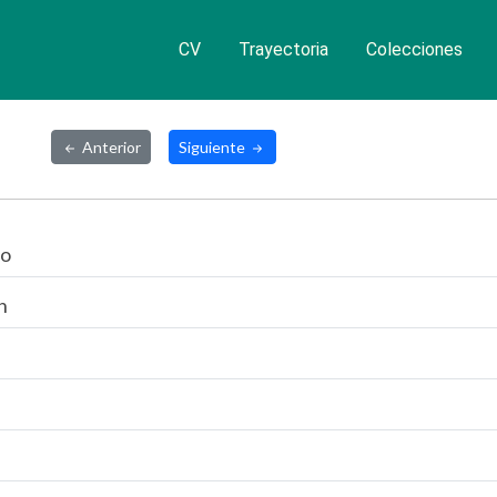
CV
Trayectoria
Colecciones
Anterior
Siguiente
do
n