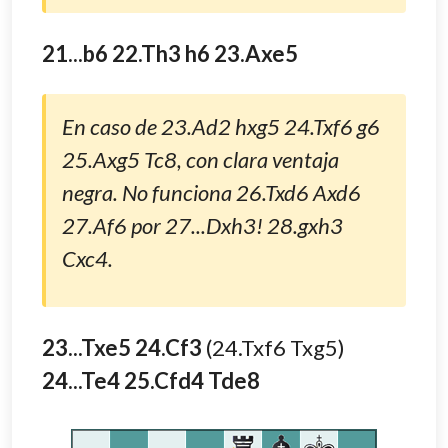
21...b6 22.Th3 h6 23.Axe5
En caso de 23.Ad2 hxg5 24.Txf6 g6
25.Axg5 Tc8, con clara ventaja
negra. No funciona 26.Txd6 Axd6
27.Af6 por 27...Dxh3! 28.gxh3
Cxc4.
23...Txe5 24.Cf3
(24.Txf6 Txg5)
24...Te4 25.Cfd4 Tde8