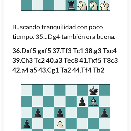
Buscando tranquilidad con poco
tiempo. 35...Dg4 también era buena.
36.Dxf5 gxf5 37.Tf3 Tc1 38.g3 Txc4
39.Ch3 Tc2 40.a3 Tec8 41.Txf5 T8c3
42.a4 a5 43.Cg1 Ta2 44.Tf4 Tb2