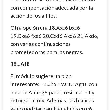
con compensación adecuada por la
acción de los alfiles.
Otra opción era 18.Axc6 bxc6
19.Cxe6 fxe6 20.Cxd6 Axd6 21.Axd6,
con varias continuaciones
prometedoras para las negras.
18...Af8
El módulo sugiere un plan
interesante: 18...h6 19.Cf3 Ag4!, con
idea de Ah5–g6 para presionar e4 y
reforzar al rey. Además, las blancas
ya no podrían cambiar alfiles en e6.