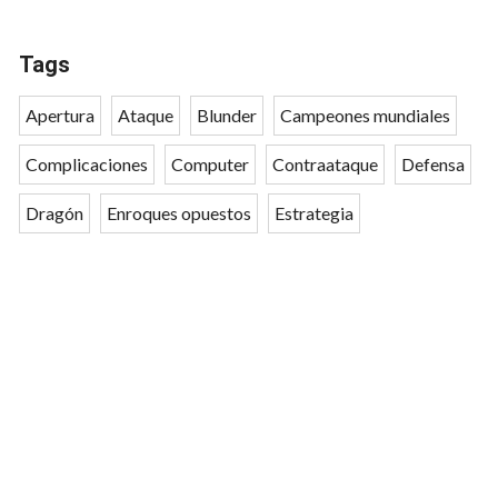
Tags
Apertura
Ataque
Blunder
Campeones mundiales
Complicaciones
Computer
Contraataque
Defensa
Dragón
Enroques opuestos
Estrategia
Estructura peones
Factor tiempo
Final
Francesa
India de Rey
Najdorf
Novedad teórica
Ocasiones
Partida modelo
Partidas cerradas
Posicional
Precisión
Rey en el centro
Rival Top
Ruy López
Sacrificio
Siciliana
Táctica
Ventaja espacio