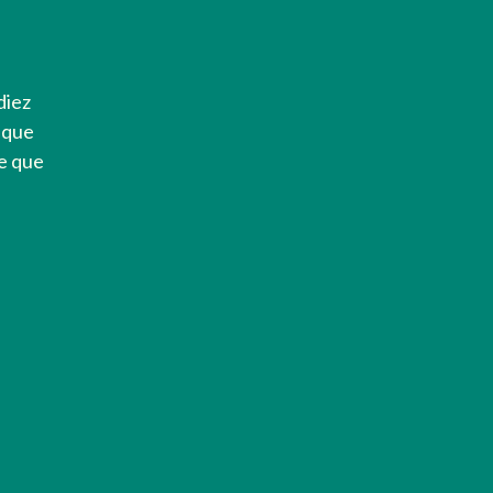
diez
l que
ve que