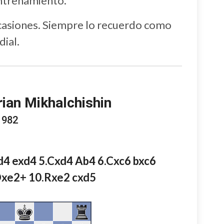
entrenamiento.
casiones. Siempre lo recuerdo como
ial.
ian Mikhalchishin
1982
.d4 exd4 5.Cxd4 Ab4 6.Cxc6 bxc6
Dxe2+ 10.Rxe2 cxd5