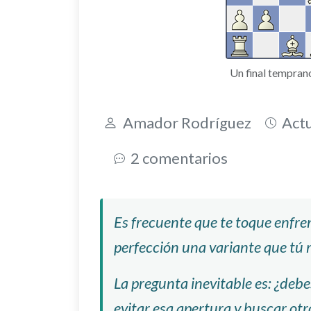
Un final tempran
Amador Rodríguez
Actu
2 comentarios
Es frecuente que te toque enfre
perfección una variante que tú 
La pregunta inevitable es: ¿deb
evitar esa apertura y buscar ot