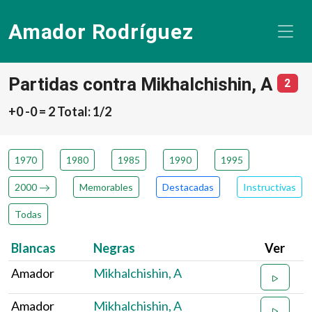
Amador Rodríguez
Partidas contra Mikhalchishin, A
núm
2
+0 -0 = 2 Total: 1/2
1970
1980
1985
1990
1995
2000
Memorables
Destacadas
Instructivas
Todas
Blancas
Negras
Ver
Amador
Mikhalchishin, A
Amador
Mikhalchishin, A