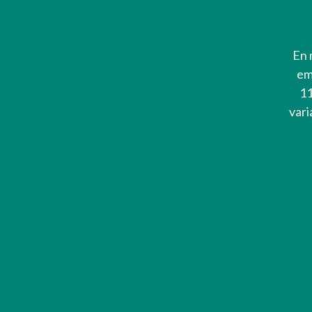
En 
em
11
vari