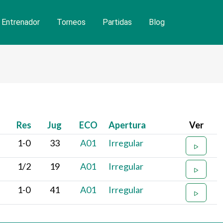
Entrenador
Torneos
Partidas
Blog
Res
Jug
ECO
Apertura
Ver
1-0
33
A01
Irregular
1/2
19
A01
Irregular
1-0
41
A01
Irregular