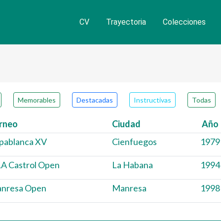
CV
Trayectoria
Colecciones
ero de partidas
Memorables
Destacadas
Instructivas
Todas
rneo
Ciudad
Año
pablanca XV
Cienfuegos
1979
LA Castrol Open
La Habana
1994
nresa Open
Manresa
1998