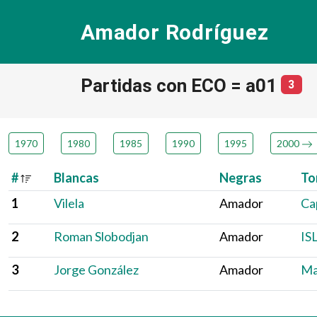
Amador Rodríguez
Partidas con ECO = a01
núm
3
1970
1980
1985
1990
1995
2000
#
Blancas
Negras
To
1
Vilela
Amador
Ca
2
Roman Slobodjan
Amador
IS
3
Jorge González
Amador
Ma