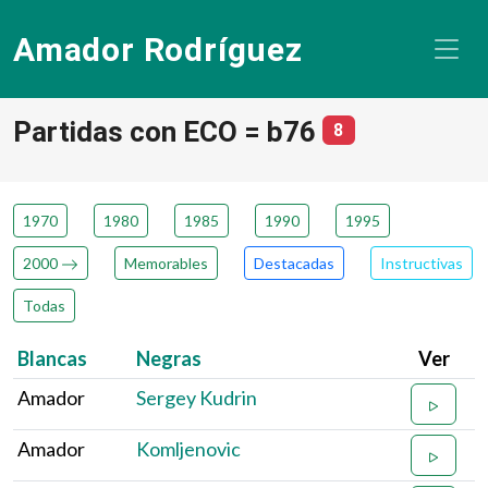
Amador Rodríguez
Partidas con ECO = b76
número de partid
8
1970
1980
1985
1990
1995
2000
Memorables
Destacadas
Instructivas
Todas
Blancas
Negras
Ver
Amador
Sergey Kudrin
Amador
Komljenovic