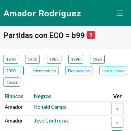
Amador Rodríguez
Partidas con ECO = b99
número de partid
9
1970
1980
1985
1990
1995
2000
Memorables
Destacadas
Instructivas
Todas
Blancas
Negras
Ver
Amador
Ronald Camps
Amador
José Contreras