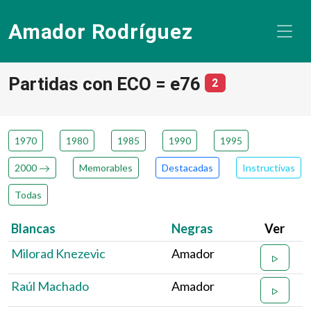
Amador Rodríguez
Partidas con ECO = e76
número de partid
2
1970
1980
1985
1990
1995
2000
Memorables
Destacadas
Instructivas
Todas
Blancas
Negras
Ver
Milorad Knezevic
Amador
Raúl Machado
Amador