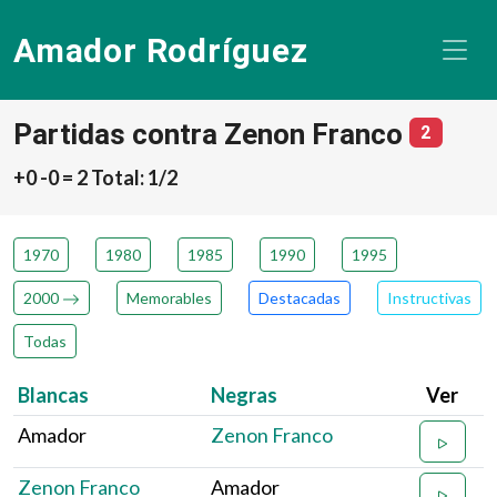
Amador Rodríguez
Partidas contra Zenon Franco
número 
2
+0 -0 = 2 Total: 1/2
1970
1980
1985
1990
1995
2000
Memorables
Destacadas
Instructivas
Todas
Blancas
Negras
Ver
Amador
Zenon Franco
Zenon Franco
Amador