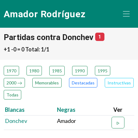
Amador Rodríguez
Partidas contra Donchev
número de part
1
+1 -0 = 0 Total: 1/1
1970
1980
1985
1990
1995
2000
Memorables
Destacadas
Instructivas
Todas
Blancas
Negras
Ver
Donchev
Amador