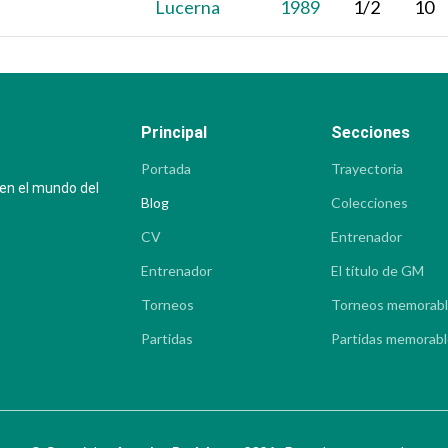
Lucerna
1989
1/2
10
Principal
Secciones
Portada
Trayectoria
 en el mundo del
Blog
Colecciones
CV
Entrenador
Entrenador
El título de GM
Torneos
Torneos memorab
Partidas
Partidas memorab