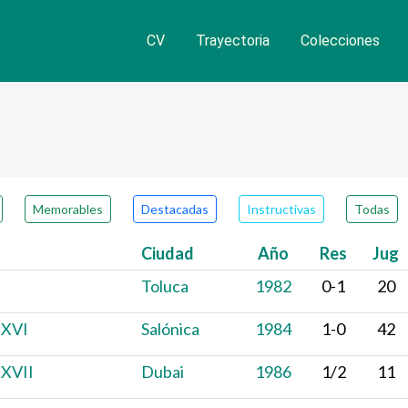
CV
Trayectoria
Colecciones
ero de partidas
Memorables
Destacadas
Instructivas
Todas
Ciudad
Año
Res
Jug
Toluca
1982
0-1
20
XXVI
Salónica
1984
1-0
42
XXVII
Dubai
1986
1/2
11