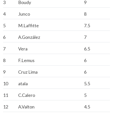
3
Boudy
9
4
Junco
8
5
M.Laffitte
7.5
6
A.González
7
7
Vera
6.5
8
F.Lemus
6
9
Cruz Lima
6
10
atala
5.5
11
C.Calero
5
12
A.Valton
4.5