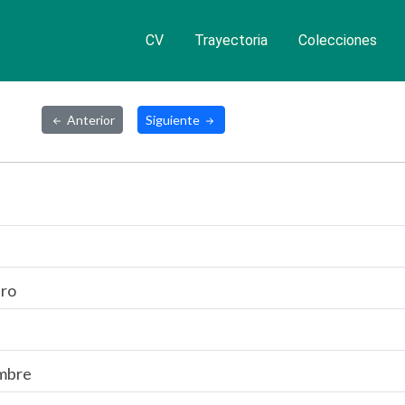
CV
Trayectoria
Colecciones
Anterior
Siguiente
ro
mbre