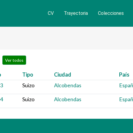
CV
Trayectoria
Colecciones
ero de torneos
Ver todos
o
Tipo
Ciudad
País
3
Suizo
Alcobendas
Espa
4
Suizo
Alcobendas
Espa