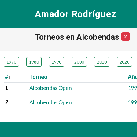
Amador Rodríguez
Torneos en Alcobendas
núm
2
1970
1980
1990
2000
2010
2020
#
Torneo
Añ
1
Alcobendas Open
199
2
Alcobendas Open
199