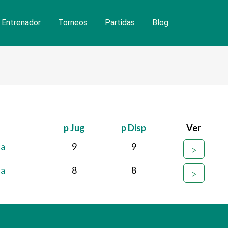
Entrenador
Torneos
Partidas
Blog
p Jug
p Disp
Ver
ña
9
9
ña
8
8