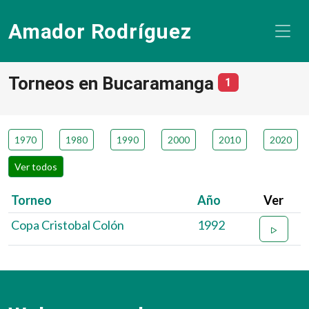
Amador Rodríguez
Torneos en Bucaramanga
número de tor
1
1970
1980
1990
2000
2010
2020
Ver todos
Torneo
Año
Ver
Copa Cristobal Colón
1992