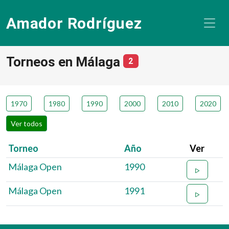
Amador Rodríguez
Torneos en Málaga
número de torneos
2
1970
1980
1990
2000
2010
2020
Ver todos
Torneo
Año
Ver
Málaga Open
1990
Málaga Open
1991