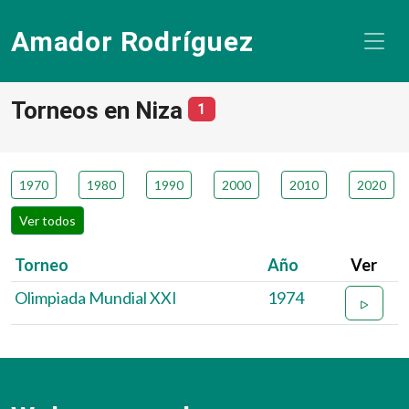
Amador Rodríguez
Torneos en Niza
número de torneos
1
1970
1980
1990
2000
2010
2020
Ver todos
Torneo
Año
Ver
Olimpiada Mundial XXI
1974