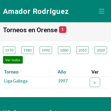
Amador Rodríguez
Torneos en Orense
número de torneos
1
1970
1980
1990
2000
2010
2020
Ver todos
Torneo
Año
Ver
Liga Gallega
1997