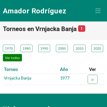
Amador Rodríguez
Torneos en Vrnjacka Banja
número de to
1
1970
1980
1990
2000
2010
2020
Ver todos
Torneo
Año
Ver
Vrnjacka Banja
1977