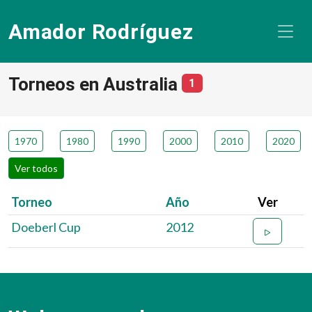
Amador Rodríguez
Torneos en Australia
número de torneos
1
1970
1980
1990
2000
2010
2020
Ver todos
Torneo
Año
Ver
Doeberl Cup
2012