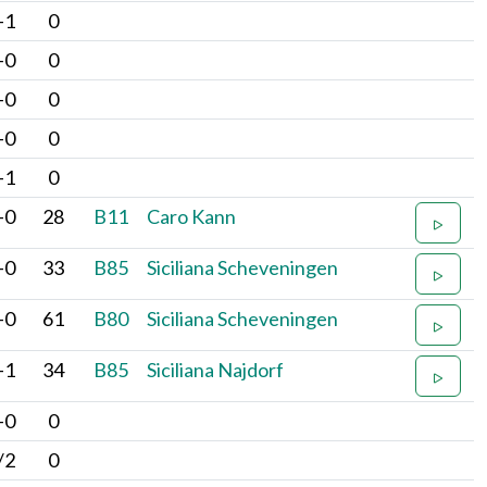
-1
0
-0
0
-0
0
-0
0
-1
0
-0
28
B11
Caro Kann
-0
33
B85
Siciliana Scheveningen
-0
61
B80
Siciliana Scheveningen
-1
34
B85
Siciliana Najdorf
-0
0
/2
0