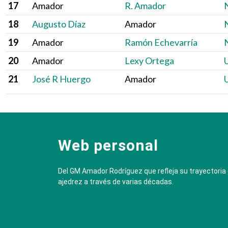
17
Amador
R. Amador
N
18
Augusto Díaz
Amador
N
19
Amador
Ramón Echevarría
N
20
Amador
Lexy Ortega
U
21
José R Huergo
Amador
U
Web personal
Del GM Amador Rodríguez que refleja su trayectoria
ajedrez a través de varias décadas.