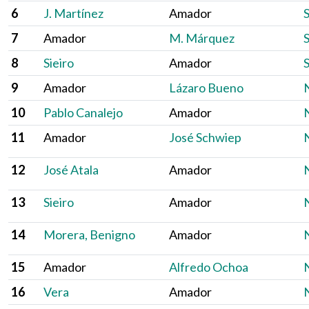
6
J. Martínez
Amador
S
7
Amador
M. Márquez
S
8
Sieiro
Amador
S
9
Amador
Lázaro Bueno
N
10
Pablo Canalejo
Amador
N
11
Amador
José Schwiep
N
12
José Atala
Amador
N
13
Sieiro
Amador
N
14
Morera, Benigno
Amador
N
15
Amador
Alfredo Ochoa
N
16
Vera
Amador
N