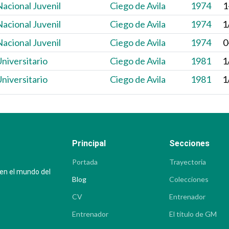
acional Juvenil
Ciego de Avila
1974
1
acional Juvenil
Ciego de Avila
1974
1
acional Juvenil
Ciego de Avila
1974
0
niversitario
Ciego de Avila
1981
1
niversitario
Ciego de Avila
1981
1
Principal
Secciones
Portada
Trayectoria
 en el mundo del
Blog
Colecciones
CV
Entrenador
Entrenador
El título de GM