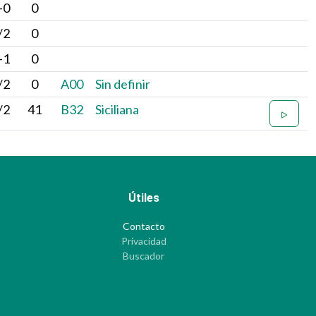
-0
0
/2
0
-1
0
/2
0
A00
Sin definir
/2
41
B32
Siciliana
Útiles
Contacto
Privacidad
Buscador