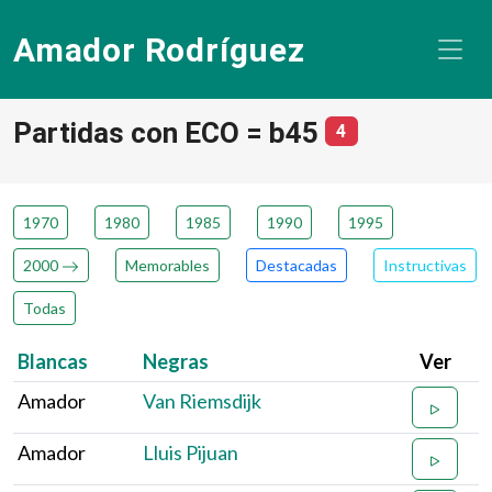
Amador Rodríguez
Partidas con ECO = b45
número de partid
4
1970
1980
1985
1990
1995
2000
Memorables
Destacadas
Instructivas
Todas
Blancas
Negras
Ver
Amador
Van Riemsdijk
Amador
Lluis Pijuan