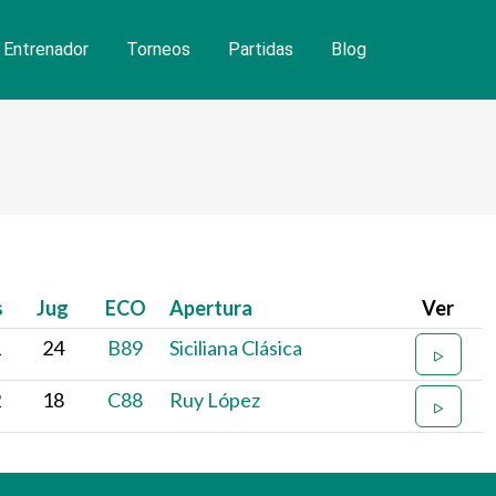
Entrenador
Torneos
Partidas
Blog
s
Jug
ECO
Apertura
Ver
1
24
B89
Siciliana Clásica
2
18
C88
Ruy López