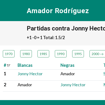
Amador Rodríguez
Partidas contra Jonny Hect
+1 -0 = 1 Total: 1.5/2
1970
1980
1985
1990
1995
2000
#
Blancas
Negras
1
Jonny Hector
Amador
2
Amador
Jonny Hector