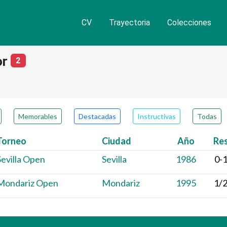
CV
Trayectoria
Colecciones
or
número de partidas
2
Memorables
Destacadas
Instructivas
Todas
Torneo
Ciudad
Año
Re
Sevilla Open
Sevilla
1986
0-
Mondariz Open
Mondariz
1995
1/