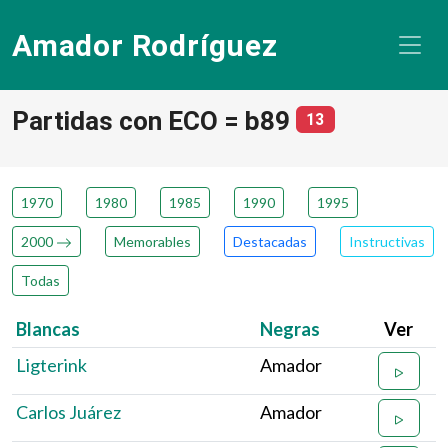
Amador Rodríguez
Partidas con ECO = b89
número de parti
13
1970
1980
1985
1990
1995
2000
Memorables
Destacadas
Instructivas
Todas
Blancas
Negras
Ver
Ligterink
Amador
Carlos Juárez
Amador