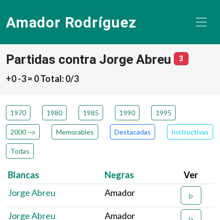
Amador Rodríguez
Partidas contra Jorge Abreu
número de
3
+0 -3 = 0 Total: 0/3
1970
1980
1985
1990
1995
2000
Memorables
Destacadas
Instructivas
Todas
Blancas
Negras
Ver
Jorge Abreu
Amador
Jorge Abreu
Amador