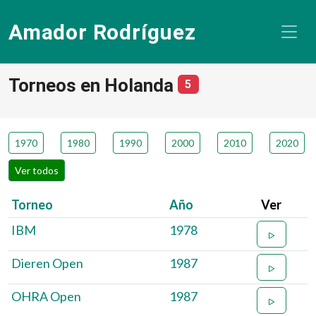
Amador Rodríguez
Torneos en Holanda
número de torneos
5
1970
1980
1990
2000
2010
2020
Ver todos
Torneo
Año
Ver
IBM
1978
Dieren Open
1987
OHRA Open
1987