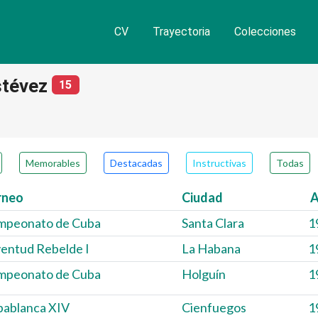
CV
Trayectoria
Colecciones
stévez
número de partidas
15
Memorables
Destacadas
Instructivas
Todas
rneo
Ciudad
mpeonato de Cuba
Santa Clara
1
entud Rebelde I
La Habana
1
mpeonato de Cuba
Holguín
1
pablanca XIV
Cienfuegos
1