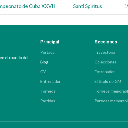
mpeonato de Cuba XXVIII
Santi Spiritus
1
Principal
Secciones
Portada
Trayectoria
 en el mundo del
Blog
Colecciones
CV
Entrenador
Entrenador
El título de GM
Torneos
Torneos memorab
Partidas
Partidas memorab