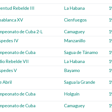
entud Rebelde III
La Habana
1
pablanca XV
Cienfuegos
1
mpeonato de Cuba 2-L
Camaguey
1
spedes IV
Manzanillo
1
mpeonato de Cuba
Sagua de Tánamo
1
io Rebelde VII
La Habana
1
spedes V
Bayamo
1
e Abril
Sagua la Grande
1
mpeonato de Cuba
Holguín
1
mpeonato de Cuba
Camaguey
1