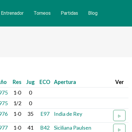
Entrenador
Torneos
Partidas
Blog
Año
Res
Jug
ECO
Apertura
Ver
975
1-0
0
975
1/2
0
976
1-0
35
E97
India de Rey
977
1-0
41
B42
Siciliana Paulsen