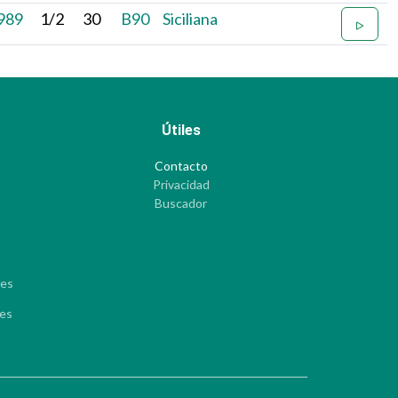
989
1/2
30
B90
Siciliana
Útiles
Contacto
Privacidad
Buscador
les
les