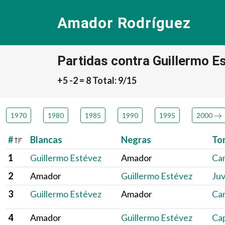
Amador Rodríguez
Partidas contra Guillermo E
+5 -2 = 8 Total: 9/15
1970
1980
1985
1990
1995
2000
#
Blancas
Negras
To
1
Guillermo Estévez
Amador
Ca
2
Amador
Guillermo Estévez
Juv
3
Guillermo Estévez
Amador
Ca
4
Amador
Guillermo Estévez
Ca