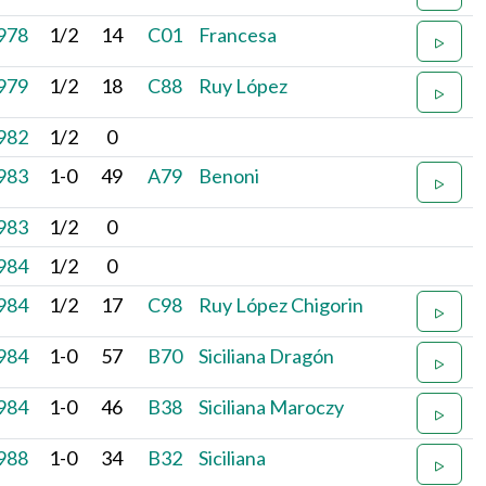
978
1/2
14
C01
Francesa
979
1/2
18
C88
Ruy López
982
1/2
0
983
1-0
49
A79
Benoni
983
1/2
0
984
1/2
0
984
1/2
17
C98
Ruy López Chigorin
984
1-0
57
B70
Siciliana Dragón
984
1-0
46
B38
Siciliana Maroczy
988
1-0
34
B32
Siciliana