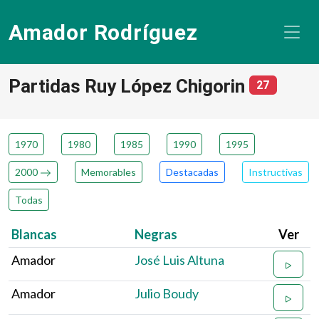
Amador Rodríguez
Partidas Ruy López Chigorin
número d
27
1970
1980
1985
1990
1995
2000
Memorables
Destacadas
Instructivas
Todas
Blancas
Negras
Ver
Amador
José Luis Altuna
Amador
Julio Boudy