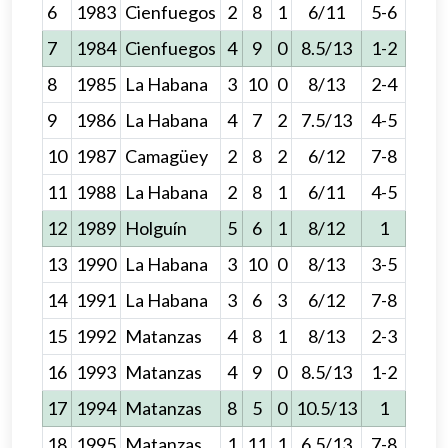
6
1983
Cienfuegos
2
8
1
6/11
5-6
7
1984
Cienfuegos
4
9
0
8.5/13
1-2
8
1985
La Habana
3
10
0
8/13
2-4
9
1986
La Habana
4
7
2
7.5/13
4-5
10
1987
Camagüey
2
8
2
6/12
7-8
11
1988
La Habana
2
8
1
6/11
4-5
12
1989
Holguín
5
6
1
8/12
1
13
1990
La Habana
3
10
0
8/13
3-5
14
1991
La Habana
3
6
3
6/12
7-8
15
1992
Matanzas
4
8
1
8/13
2-3
16
1993
Matanzas
4
9
0
8.5/13
1-2
17
1994
Matanzas
8
5
0
10.5/13
1
18
1995
Matanzas
1
11
1
6.5/13
7-8