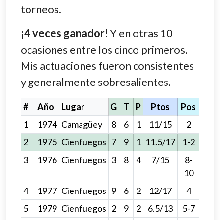
torneos.
¡4 veces ganador!
Y en otras 10
ocasiones entre los cinco primeros.
Mis actuaciones fueron consistentes
y generalmente sobresalientes.
#
Año
Lugar
G
T
P
Ptos
Pos
1
1974
Camagüey
8
6
1
11/15
2
2
1975
Cienfuegos
7
9
1
11.5/17
1-2
3
1976
Cienfuegos
3
8
4
7/15
8-
10
4
1977
Cienfuegos
9
6
2
12/17
4
5
1979
Cienfuegos
2
9
2
6.5/13
5-7