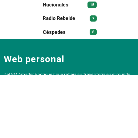
Nacionales
15
Radio Rebelde
7
Céspedes
8
Web personal
Del GM Amador Rodríguez que refleja su trayectoria en el mundo
del ajedrez a través de varias décadas.
Principal
Secciones
Portada
Trayectoria
Blog
Colecciones
CV
Entrenador