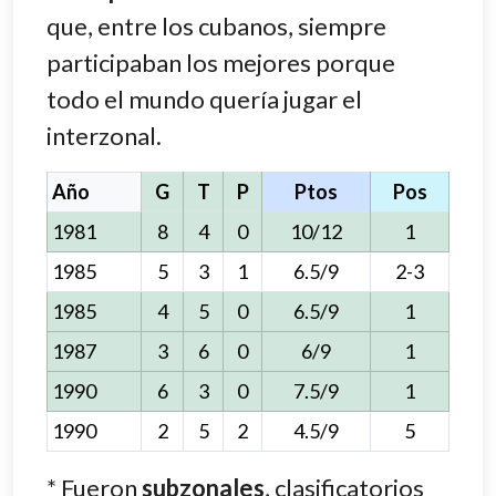
que, entre los cubanos, siempre
participaban los mejores porque
todo el mundo quería jugar el
interzonal.
Año
G
T
P
Ptos
Pos
1981
8
4
0
10/12
1
1985
5
3
1
6.5/9
2-3
1985
4
5
0
6.5/9
1
1987
3
6
0
6/9
1
1990
6
3
0
7.5/9
1
1990
2
5
2
4.5/9
5
* Fueron
subzonales
, clasificatorios