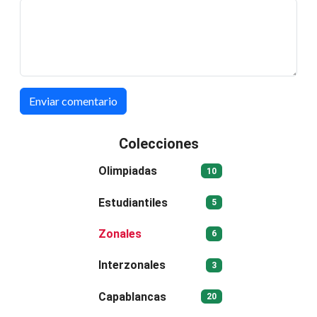
Enviar comentario
Colecciones
Olimpiadas
10
Estudiantiles
5
Zonales
6
Interzonales
3
Capablancas
20