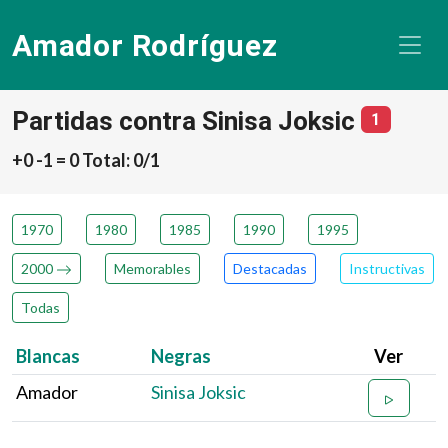
Amador Rodríguez
Partidas contra Sinisa Joksic
número d
1
+0 -1 = 0 Total: 0/1
1970
1980
1985
1990
1995
2000
Memorables
Destacadas
Instructivas
Todas
Blancas
Negras
Ver
Amador
Sinisa Joksic