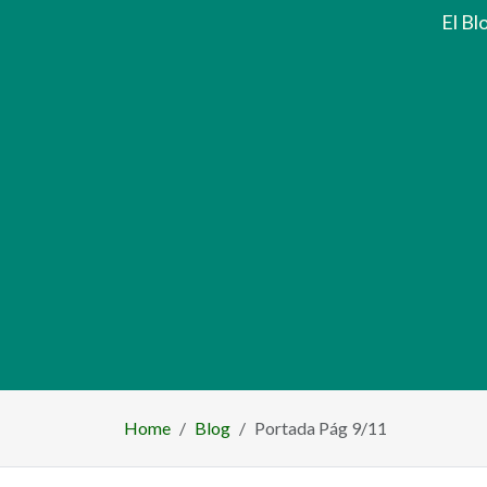
El Bl
número de artí
0
Home
Blog
Portada Pág 9/11